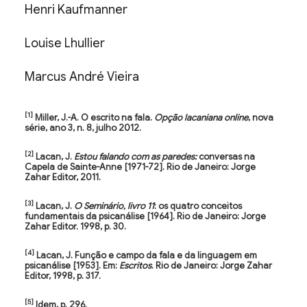
Henri Kaufmanner
Louise Lhullier
Marcus André Vieira
[1]
Miller, J.-A. O escrito na fala.
Opção lacaniana online
, nova
série, ano 3, n. 8, julho 2012.
[2]
Lacan, J.
Estou falando com as paredes:
conversas na
Capela de Sainte-Anne [1971-72]. Rio de Janeiro: Jorge
Zahar Editor, 2011.
[3]
Lacan, J.
O Seminário, livro 11
: os quatro conceitos
fundamentais da psicanálise [1964]. Rio de Janeiro: Jorge
Zahar Editor. 1998, p. 30.
[4]
Lacan, J. Função e campo da fala e da linguagem em
psicanálise [1953]. Em:
Escritos
. Rio de Janeiro: Jorge Zahar
Editor, 1998, p. 317.
[5]
Idem, p. 296.