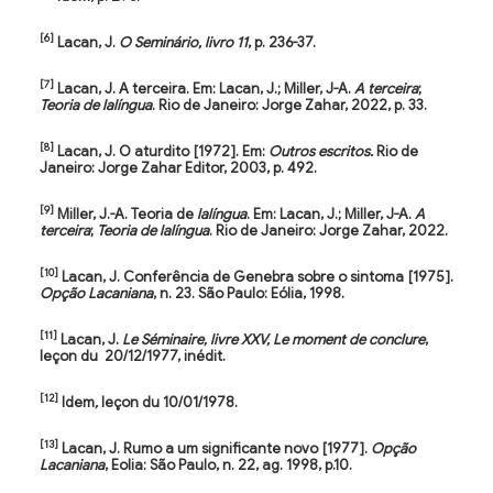
[6]
Lacan, J.
O Seminário, livro 11
, p. 236-37.
[7]
Lacan, J. A terceira. Em: Lacan, J.; Miller, J-A.
A terceira
;
Teoria de lalíngua
. Rio de Janeiro: Jorge Zahar, 2022, p. 33.
[8]
Lacan, J. O aturdito [1972]. Em:
Outros escritos.
Rio de
Janeiro: Jorge Zahar Editor, 2003, p. 492.
[9]
Miller, J.-A. Teoria de
lalíngua
. Em: Lacan, J.; Miller, J-A.
A
terceira
;
Teoria de lalíngua
. Rio de Janeiro: Jorge Zahar, 2022.
[10]
Lacan, J. Conferência de Genebra sobre o sintoma [1975].
Opção Lacaniana
, n. 23. São Paulo: Eólia, 1998.
[11]
Lacan, J.
Le Séminaire, livre XXV, Le moment de conclure
,
leçon du 20/12/1977, inédit.
[12]
Idem
,
leçon du 10/01/1978.
[13]
Lacan, J. Rumo a um significante novo [1977].
Opção
Lacaniana
, Eolia: São Paulo, n. 22, ag. 1998, p.10.