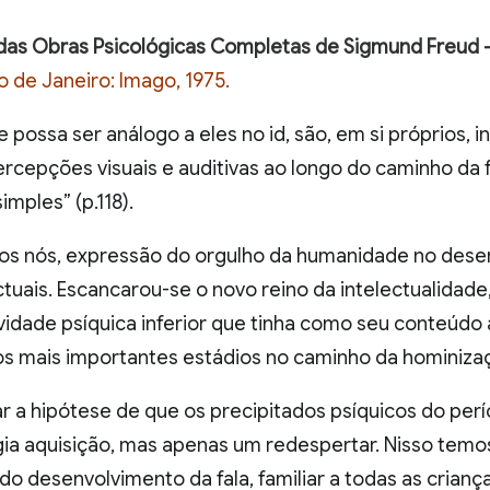
a das Obras Psicológicas Completas de Sigmund Freud 
o de Janeiro: Imago, 1975.
possa ser análogo a eles no id, são, em si próprios, 
cepções visuais e auditivas ao longo do caminho da fu
imples” (p.118).
mos nós, expressão do orgulho da humanidade no desen
tuais. Escancarou-se o novo reino da intelectualidade,
vidade psíquica inferior que tinha como seu conteúdo
dos mais importantes estádios no caminho da hominizaçã
ar a hipótese de que os precipitados psíquicos do pe
igia aquisição, mas apenas um redespertar. Nisso te
do desenvolvimento da fala, familiar a todas as crianç