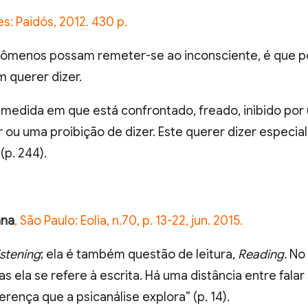
s: Paidós, 2012. 430 p.
nômenos possam remeter-se ao inconsciente, é que p
m querer dizer.
 medida em que está confrontado, freado, inibido po
r ou uma proibição de dizer. Este querer dizer especi
(p. 244).
ana
, São Paulo: Eolia, n.70, p. 13-22, jun. 2015.
istening
; ela é também questão de leitura,
Reading.
No
as ela se refere à escrita. Há uma distância entre falar
erença que a psicanálise explora” (p. 14).