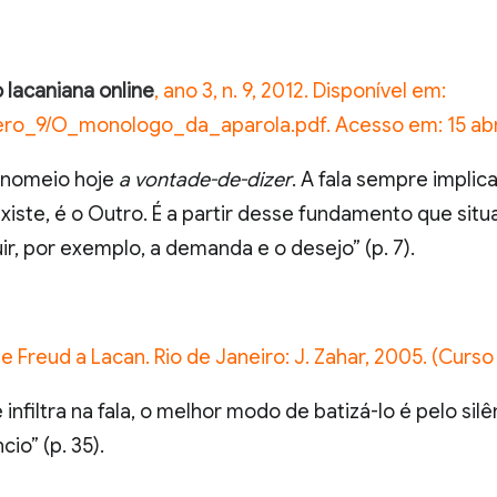
lacaniana online
, ano 3, n. 9, 2012. Disponível em:
mero_9/O_monologo_da_aparola.pdf
. Acesso em: 15 abr
e nomeio hoje
a vontade-de-dizer
. A fala sempre impli
iste, é o Outro. É a partir desse fundamento que situa 
r, por exemplo, a demanda e o desejo” (p. 7).
e Freud a Lacan. Rio de Janeiro: J. Zahar, 2005. (Curso
filtra na fala, o melhor modo de batizá-lo é pelo silênc
io” (p. 35).