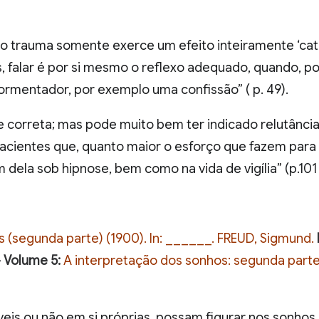
o trauma somente exerce um efeito inteiramente ‘cat
, falar é por si mesmo o reflexo adequado, quando, p
rmentador, por exemplo uma confissão” ( p. 49).
sse correta; mas pode muito bem ter indicado relutânci
cientes que, quanto maior o esforço que fazem para r
ela sob hipnose, bem como na vida de vigília” (p.101 
 (segunda parte) (1900). In: ______. FREUD, Sigmund.
– Volume 5:
A interpretação dos sonhos: segunda parte 
veis ou não em si próprias, possam figurar nos sonhos,