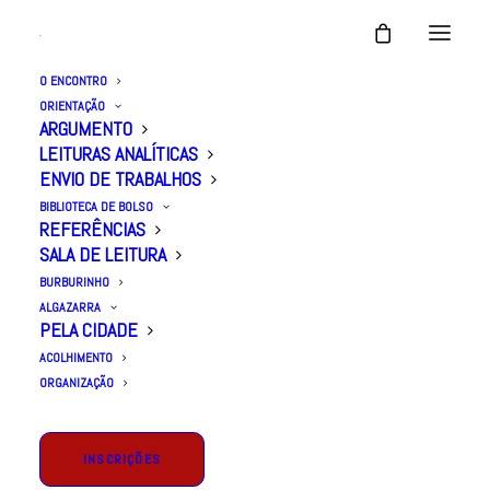
O ENCONTRO
ORIENTAÇÃO
ARGUMENTO
LEITURAS ANALÍTICAS
ENVIO DE TRABALHOS
BIBLIOTECA DE BOLSO
REFERÊNCIAS
SALA DE LEITURA
BURBURINHO
ALGAZARRA
PELA CIDADE
ACOLHIMENTO
FREUD, Sigmund.
Edição Standard Brasileira
ORGANIZAÇÃO
das Obras Psicológicas Completas de
Sigmund Freud – Volume 4:
A interpretação
INSCRIÇÕES
dos sonhos: primeira parte. Rio de Janeiro: